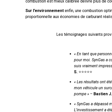
combustion est mieux calibrée délivre plus de cou
Sur l’environnement
enfin, une combustion opt
proportionnelle aux économies de carburant réali
Les témoignages suivants provie
« En tant que personn
pour moi. SynGas a co
suis vraiment impres
S.
⭐⭐⭐⭐⭐
« Les résultats ont ét
mon véhicule un surc
pompe »
–
Bastien J.
« SynGas a dépassé m
L’investissement a été