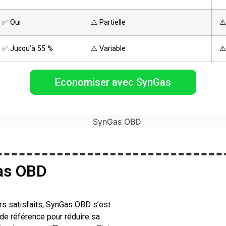
✅ Oui
⚠️ Partielle
⚠️
✅ Jusqu’à 55 %
⚠️ Variable
⚠️
Economiser avec SynGas
as OBD
s satisfaits, SynGas OBD s’est
e référence pour réduire sa