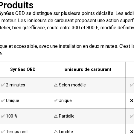
Produits
SynGas OBD se distingue sur plusieurs points décisifs. Les addit
 moteur. Les ioniseurs de carburant proposent une action superfic
elier, bien qu’efficace, coûte entre 300 et 800 €, modifie définit
 et accessible, avec une installation en deux minutes. C’est la 
e.
SynGas OBD
Ioniseurs de carburant
✅ 2 minutes
⚠️ Selon modèle
✅
✅ Unique
✅ Unique
❌
✅ 100 %
⚠️ Partielle
✅
✅ Temps réel
⚠️ Limitée
❌