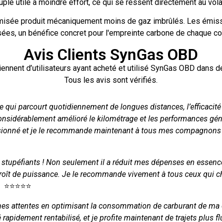
ple utile à moindre effort, ce qui se ressent directement au vola
imisée produit mécaniquement moins de gaz imbrûlés. Les émiss
sées, un bénéfice concret pour l'empreinte carbone de chaque co
Avis Clients SynGas OBD
nnent d’utilisateurs ayant acheté et utilisé SynGas OBD dans d
Tous les avis sont vérifiés.
e qui parcourt quotidiennement de longues distances, l’efficacité
nsidérablement amélioré le kilométrage et les performances gén
sionné et je le recommande maintenant à tous mes compagnons d
é stupéfiants ! Non seulement il a réduit mes dépenses en essence
roît de puissance. Je le recommande vivement à tous ceux qui c
⭐⭐⭐⭐⭐
es attentes en optimisant la consommation de carburant de ma c
 rapidement rentabilisé, et je profite maintenant de trajets plus