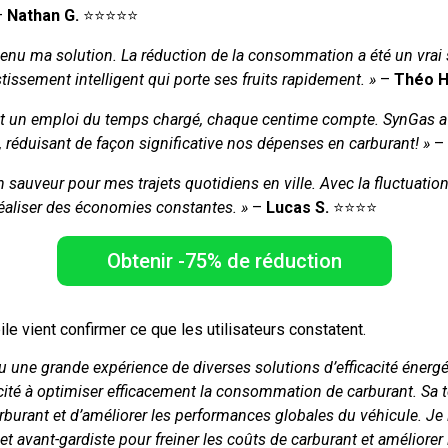
–
Nathan G.
⭐⭐⭐⭐⭐
enu ma solution. La réduction de la consommation a été un vra
tissement intelligent qui porte ses fruits rapidement. »
–
Théo H
nt un emploi du temps chargé, chaque centime compte. SynGas a 
e, réduisant de façon significative nos dépenses en carburant! »
–
sauveur pour mes trajets quotidiens en ville. Avec la fluctuation 
réaliser des économies constantes. »
–
Lucas S.
⭐⭐⭐⭐
Obtenir -75% de réduction
e vient confirmer ce que les utilisateurs constatent.
eu une grande expérience de diverses solutions d’efficacité éner
ité à optimiser efficacement la consommation de carburant. Sa 
burant et d’améliorer les performances globales du véhicule. J
et avant-gardiste pour freiner les coûts de carburant et améliorer