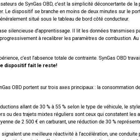
sateurs de SynGas OBD, c’est la simplicité déconcertante de la 
ier. Le dispositif se branche en moins de deux minutes sur le po
généralement situé sous le tableau de bord côté conducteur.
 silencieuse d’apprentissage. Il lit les données transmises par 
rogressivement à recalibrer les paramètres de combustion. Au te
xpérience, c’est l’absence totale de contrainte. SynGas OBD travai
dispositif fait le reste!
ynGas OBD portent sur trois axes principaux : la consommation de
réductions allant de 30 % à 55 % selon le type de véhicule, le styl
rs ou des trajets mixtes réguliers sont ceux qui constatent les a
moyenne de 2 500 € en carburant, une réduction de 30 % représe
 signalent une meilleure réactivité à l’accélération, une conduite 