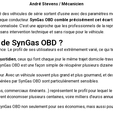
André Stevens / Mécanicien
é des véhicules de série sortent d’usine avec des paramètres m
haque conducteur.
SynGas OBD comble précisément cet écart
sonnalisée. C’est une approche que les professionnels de la re
sans intervention technique et sans risque pour le véhicule.
rs de SynGas OBD ?
. Le profil de ses utilisateurs est extrêmement varié, ce qui tém
uotidien
, ceux qui font chaque jour le même trajet domicile-trav
 SynGas OBD est une façon simple de récupérer plusieurs dizaine
eur. Avec un véhicule souvent plus grand et plus gourmand, et d
nérées par SynGas OBD sont particulièrement sensibles.
ans, commerciaux itinérants…) représentent le profil pour lequel le
vent économiser plusieurs centaines, voire milliers d’euros annue
SynGas OBD non seulement pour ses économies, mais aussi pou